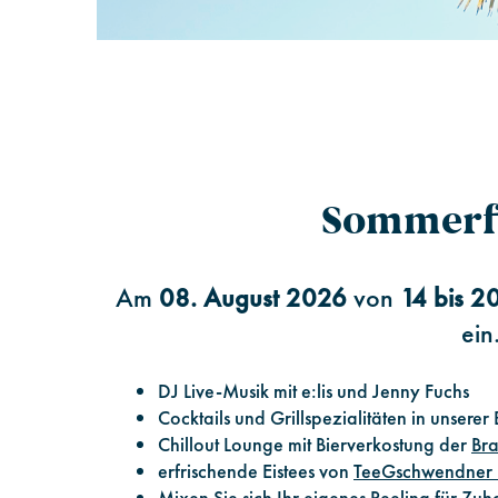
Sommerfe
Am
08. August 2026
von
14 bis 2
ein
DJ Live-Musik mit e:lis und Jenny Fuchs
Cocktails und Grillspezialitäten in unser
Chillout Lounge mit Bierverkostung der
Br
erfrischende Eistees von
TeeGschwendner 
Mixen Sie sich Ihr eigenes Peeling für Zu