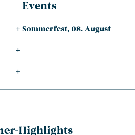
Events
+
Sommerfest, 08. August
+
+
er-Highlights