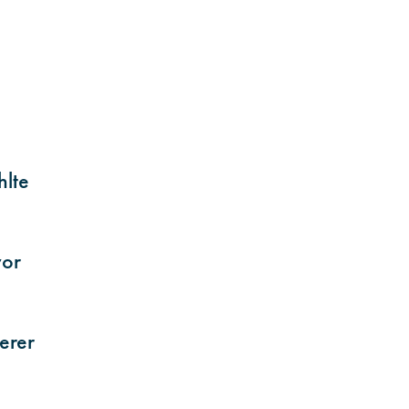
lte
vor
erer