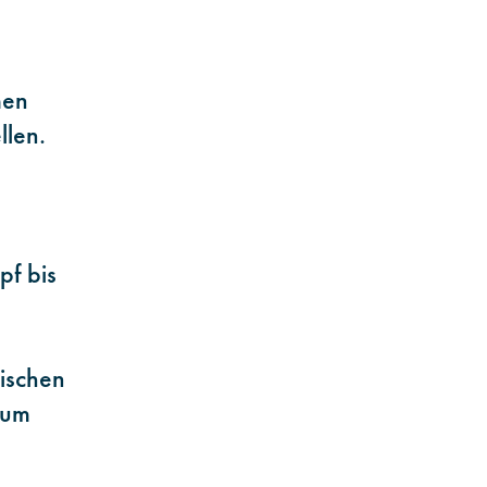
men
llen.
pf bis
ischen
zum