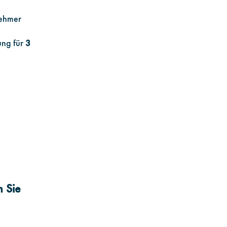
nehmer
ung für
3
n Sie